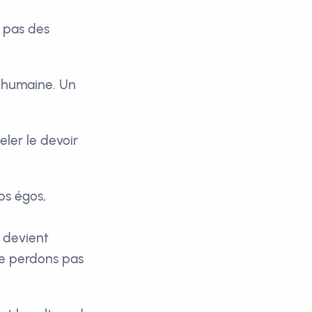
t pas des
é humaine. Un
ler le devoir
os égos,
e devient
Ne perdons pas