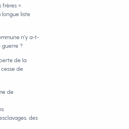
frères ».
 longue liste
 commune n’y a-t-
e guerre ?
 perte de la
e cesse de
yme de
ns
esclavages, des