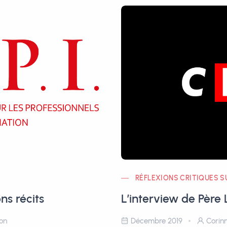
RÉFLEXIONS CRITIQUES S
ns récits
L’interview de Père 
lon
Décembre 2019
Corinn