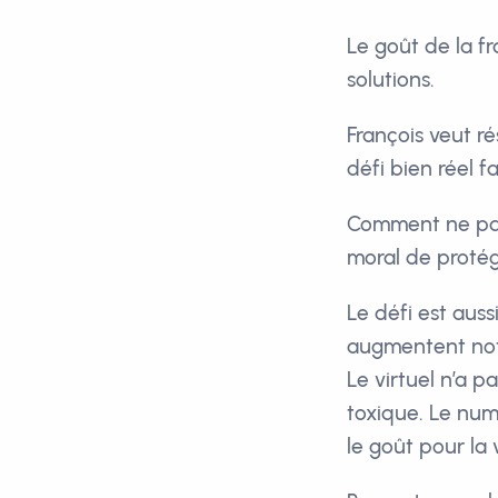
Le goût de la fr
solutions.
François veut r
défi bien réel f
Comment ne pas 
moral de protége
Le défi est aus
augmentent notr
Le virtuel n’a p
toxique. Le num
le goût pour la 