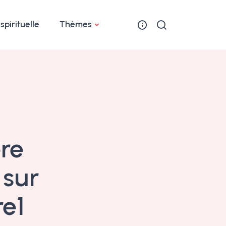
 spirituelle
Thèmes
ère
 sur
re1