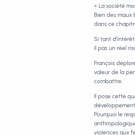
« La société mo
Bien des maux b
dans ce chapitr
Si tant d’intérê
il pas un réel r
François déplore
valeur de la pe
combattre.
Il pose cette q
développement 
Pourquoi le resp
anthropologique
violences aux f