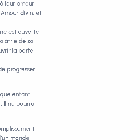
, à leur amour
l’Amour divin, et
ine est ouverte
olâtrie de soi
vrir la porte
de progresser
aque enfant.
. Il ne pourra
complissement
 d’un monde