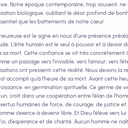
 vie. Notre époque contemporaine, trop souvent, ne 
sation biologique, oubliant le désir profond de bo
ssentiel que les battements de notre cœur.
 heureuse est le signe en nous d’une présence préala
tude. L’être humain est le seul à pouvoir et à devoir
à sa mort. Cette confiance se vit très concrètement à
e un passage vers l’invisible, vers l’amour, vers l’ét
lisations ont pressenti cette réalité. Nous devons la r
est accompli qu’à l’heure de sa mort. Avant cette heu
oissance, en germination spirituelle. Ce germe de vi
n, croît dans une coopération entre l’élan de l’hom
s vertus humaines de force, de courage, de justice et
mme s’exerce à devenir libre. Et Dieu l’élève vers lui 
foi, d’espérance et de charité. Aucun homme ne naî