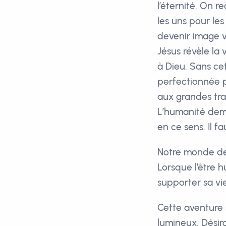
l’éternité. On r
les uns pour les 
devenir image v
Jésus révèle la
à Dieu. Sans cet
perfectionnée pa
aux grandes trag
L’humanité deme
en ce sens. Il f
Notre monde dev
Lorsque l’être h
supporter sa vie 
Cette aventure 
lumineux. Désir