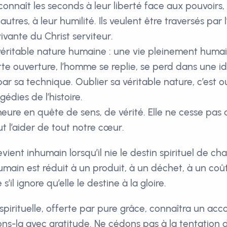
econnaît les seconds à leur liberté face aux pouvoirs
autres, à leur humilité. Ils veulent être traversés par 
ivante du Christ serviteur.
 véritable nature humaine : une vie pleinement huma
te ouverture, l’homme se replie, se perd dans une id
r sa technique. Oublier sa véritable nature, c’est ou
édies de l’histoire.
ure en quête de sens, de vérité. Elle ne cesse pas 
aut l’aider de tout notre cœur.
ient inhumain lorsqu’il nie le destin spirituel de ch
umain est réduit à un produit, à un déchet, à un coût
s’il ignore qu’elle le destine à la gloire.
spirituelle, offerte par pure grâce, connaîtra un ac
ons-la avec gratitude. Ne cédons pas à la tentation