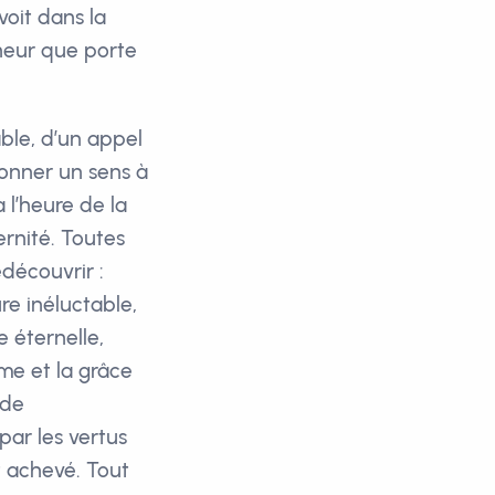
voit dans la
nheur que porte
ble, d’un appel
 donner un sens à
 l’heure de la
ernité. Toutes
edécouvrir :
re inéluctable,
e éternelle,
me et la grâce
 de
par les vertus
t achevé. Tout