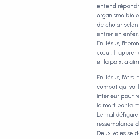
entend répondre
organisme biolog
de choisir selo
entrer en enfer.
En Jésus, l’hom
cœur. Il apprend
et la paix, à a
En Jésus, l’être
combat qui vaill
intérieur pour r
la mort par la m
Le mal défigure
ressemblance div
Deux voies se d