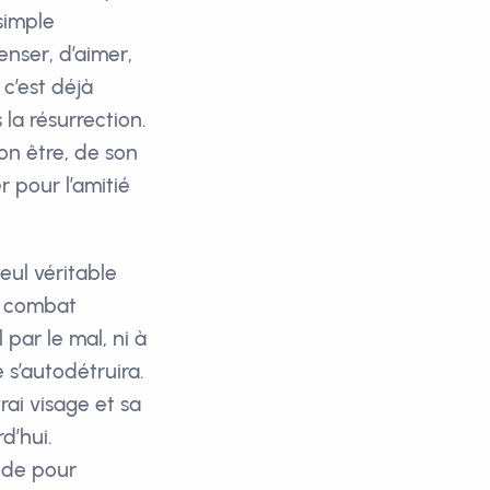
simple
enser, d’aimer,
c’est déjà
 la résurrection.
on être, de son
r pour l’amitié
seul véritable
ce combat
 par le mal, ni à
 s’autodétruira.
ai visage et sa
d’hui.
nde pour