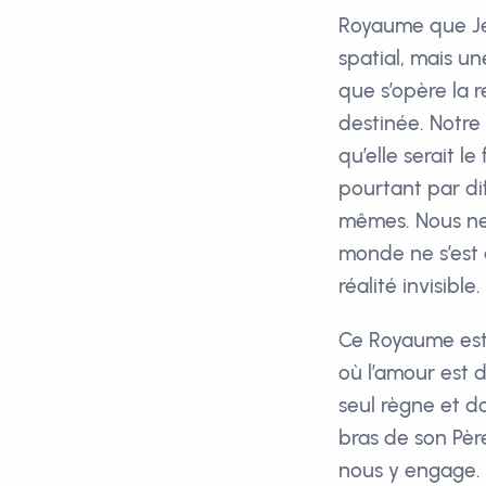
Royaume que Jé
spatial, mais une
que s’opère la r
destinée. Notre 
qu’elle serait l
pourtant par di
mêmes. Nous ne
monde ne s’est 
réalité invisible.
Ce Royaume est 
où l’amour est d
seul règne et d
bras de son Père
nous y engage. 