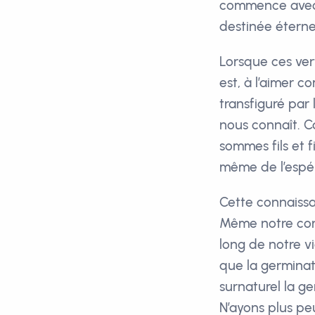
commence avec l’
destinée éternel
Lorsque ces vert
est, à l’aimer 
transfiguré pa
nous connaît. C
sommes fils et f
même de l’espé
Cette connaissa
Même notre corps
long de notre vi
que la germinat
surnaturel la ge
N’ayons plus pe