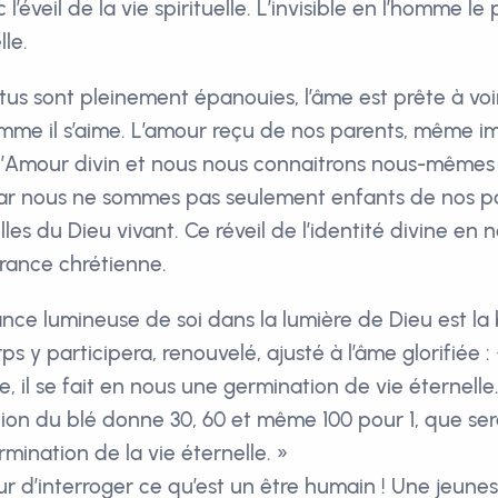
éveil de la vie spirituelle. L’invisible en l’homme le
le.
us sont pleinement épanouies, l’âme est prête à voir 
comme il s’aime. L’amour reçu de nos parents, même im
r l’Amour divin et nous nous connaitrons nous-mêm
ar nous ne sommes pas seulement enfants de nos pa
illes du Dieu vivant. Ce réveil de l’identité divine en
rance chrétienne.
nce lumineuse de soi dans la lumière de Dieu est la 
 y participera, renouvelé, ajusté à l’âme glorifiée : 
e, il se fait en nous une germination de vie éternelle
ion du blé donne 30, 60 et même 100 pour 1, que sera
rmination de la vie éternelle. »
ur d’interroger ce qu’est un être humain ! Une jeunes