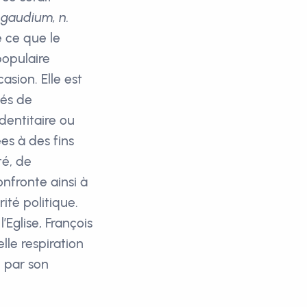
i gaudium, n.
e ce que le
populaire
asion. Elle est
tés de
dentitaire ou
es à des fins
té, de
onfronte ainsi à
rité politique.
Eglise, François
lle respiration
é par son