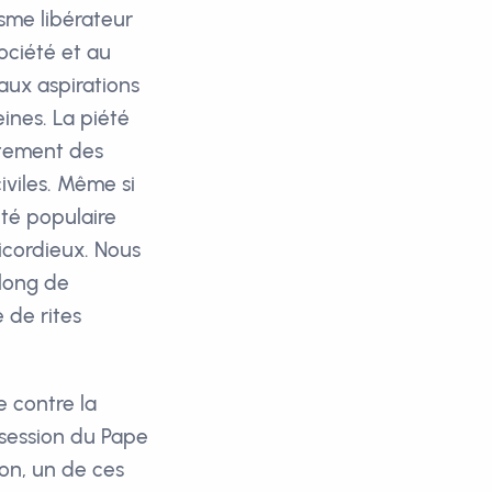
isme libérateur
ociété et au
 aux aspirations
ines. La piété
itement des
iviles. Même si
té populaire
icordieux. Nous
 long de
e de rites
e contre la
bsession du Pape
son, un de ces