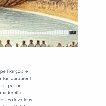
ape François le
antan perdurent
ent, par un
a modernité
de ses dévotions