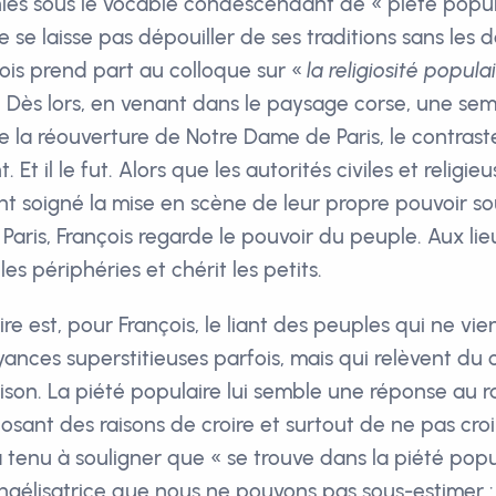
ies sous le vocable condescendant de « piété popula
se laisse pas dépouiller de ses traditions sans les d
ois prend part au colloque sur «
la religiosité popula
 Dès lors, en venant dans le paysage corse, une se
de la réouverture de Notre Dame de Paris, le contrast
t. Et il le fut. Alors que les autorités civiles et religi
soigné la mise en scène de leur propre pouvoir so
aris, François regarde le pouvoir du peuple. Aux lie
les périphéries et chérit les petits.
re est, pour François, le liant des peuples qui ne vie
oyances superstitieuses parfois, mais qui relèvent du
aison. La piété populaire lui semble une réponse au r
sant des raisons de croire et surtout de ne pas croir
 a tenu à souligner que « se trouve dans la piété pop
gélisatrice que nous ne pouvons pas sous-estimer : 