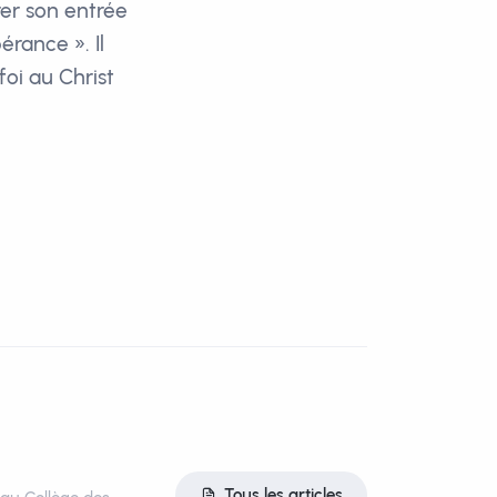
rer son entrée
érance ». Il
oi au Christ
Tous les articles