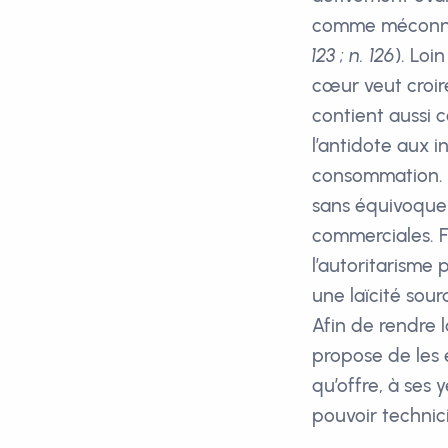
comme méconnaît
123 ; n. 126
). Loi
cœur veut croire
contient aussi c
l’antidote aux i
consommation. E
sans équivoque 
commerciales. F
l’autoritarisme 
une laïcité sourd
Afin de rendre 
propose de les é
qu’offre, à ses
pouvoir technic