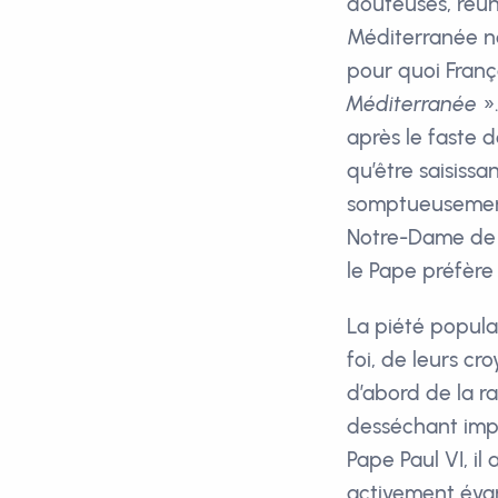
douteuses, réun
Méditerranée ne 
pour quoi Franç
Méditerranée
».
après le faste 
qu’être saisissan
somptueusement 
Notre-Dame de P
le Pape préfère 
La piété populai
foi, de leurs cr
d’abord de la r
desséchant impo
Pape Paul VI, il
activement évan