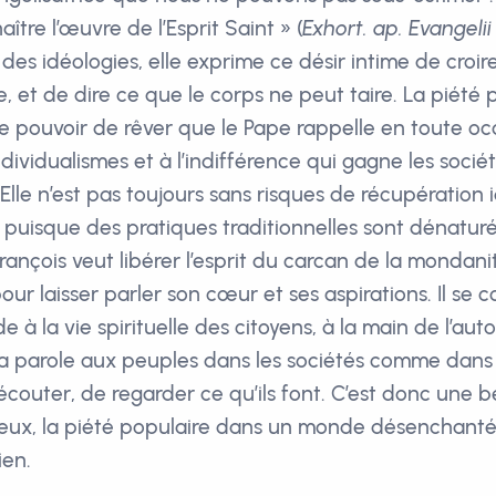
re l’œuvre de l’Esprit Saint » (
Exhort. ap. Evangeli
n des idéologies, elle exprime ce désir intime de croir
, et de dire ce que le corps ne peut taire. La piété 
e pouvoir de rêver que le Pape rappelle en toute occ
ndividualismes et à l’indifférence qui gagne les socié
lle n’est pas toujours sans risques de récupération i
puisque des pratiques traditionnelles sont dénaturé
rançois veut libérer l’esprit du carcan de la mondani
pour laisser parler son cœur et ses aspirations. Il se c
e à la vie spirituelle des citoyens, à la main de l’auto
la parole aux peuples dans les sociétés comme dans l’
couter, de regarder ce qu’ils font. C’est donc une be
 yeux, la piété populaire dans un monde désenchant
ien.