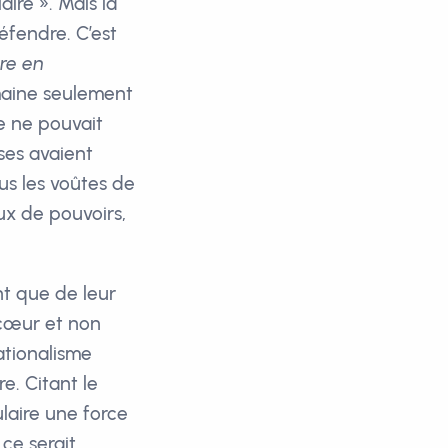
ire ». Mais la
éfendre. C’est
ire en
maine seulement
e ne pouvait
euses avaient
us les voûtes de
ux de pouvoirs,
nt que de leur
 cœur et non
ationalisme
e. Citant le
ulaire une force
ce serait