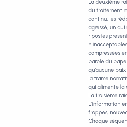
La deuxième rai
du traitement mé
continu, les ré
agressé, un aut
ripostes présen
« inacceptables
compressées en
parole du pape 
qu’aucune paix 
la trame narrat
qui alimente la
La troisième rai
L’information en
frappes, nouvea
Chaque séquence