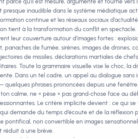
t parce qu’il est mesuré, argumenté et tourné vers l
t presque inaudible dans le système médiatique ac
formation continue et les réseaux sociaux d’actualité
on tient à la transformation du conflit en spectacle
rent leur couverture autour d’images fortes : explos
ct, panaches de fumée, sirènes, images de drones, c
jectoires de missiles, déclarations martiales de chef
itaires. Toute la grammaire visuelle vise le choc, la d
nte. Dans un tel cadre, un appel au dialogue sans
 — quelques phrases prononcées depuis une fenêtre 
 ton calme, ne « pèse » pas grand‑chose face au d
sionnantes. Le critère implicite devient : ce qui se v
e qui demande du temps d’écoute et de la réflexion
e pontifical, non convertible en images sensationnell
réduit à une brève.