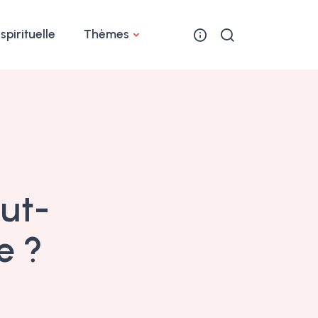
 spirituelle
Thèmes
ut-
e ?