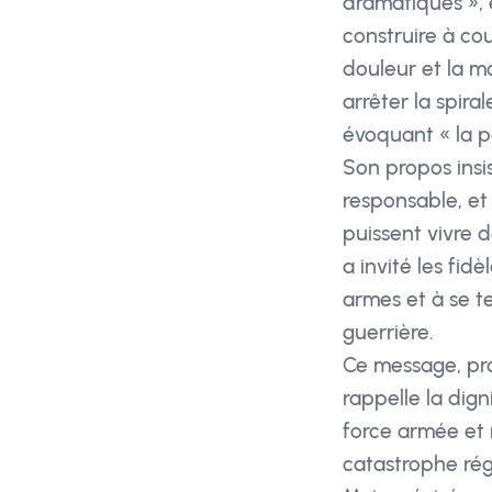
dramatiques », e
construire à co
douleur et la mo
arrêter la spira
évoquant « la p
Son propos insi
responsable, et 
puissent vivre 
a invité les fid
armes et à se t
guerrière.
Ce message, pro
rappelle la dign
force armée et 
catastrophe rég