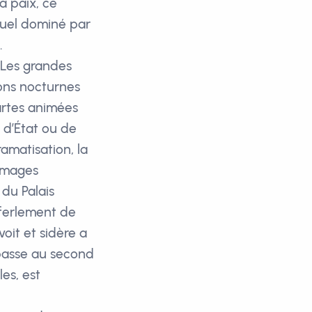
a paix, ce
tuel dominé par
.
. Les grandes
ions nocturnes
artes animées
s d’État ou de
ramatisation, la
 images
du Palais
éferlement de
oit et sidère a
 passe au second
es, est