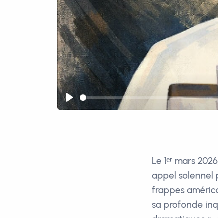
Play
Le 1ᵉʳ mars 2026
appel solennel 
frappes américai
sa profonde inq