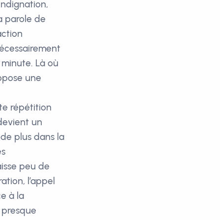
ndignation,
a parole de
action
nécessairement
 minute. Là où
ropose une
te répétition
 devient un
de plus dans la
es
aisse peu de
ation, l’appel
e à la
e presque