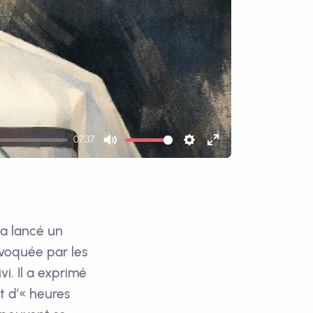
07:37
Mute
Settings
Enter
fullscreen
 a lancé un
ovoquée par les
vi. Il a exprimé
t d’« heures