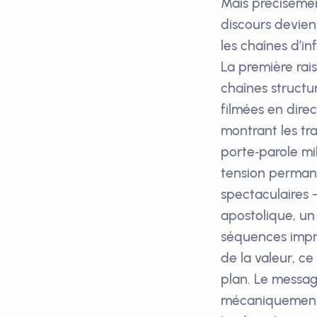
Mais précisémen
discours devien
les chaînes d’in
La première rais
chaînes structu
filmées en dire
montrant les tra
porte‑parole mil
tension permane
spectaculaires
apostolique, un
séquences impres
de la valeur, c
plan. Le messag
mécaniquement 