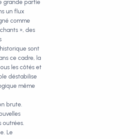
e grande partie
ns un flux
ésigné comme
chants », des
s
historique sont
ns ce cadre, la
ous les côtés et
le déstabilise
 logique même
on brute.
ouvelles
 outrées.
e. Le