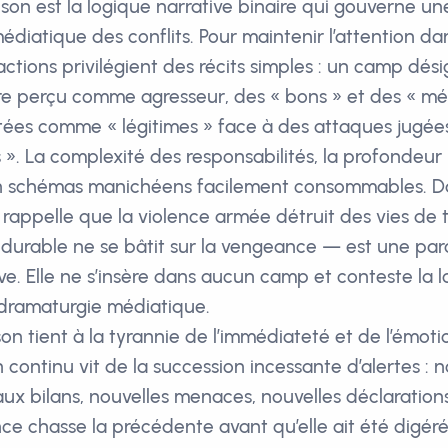
son est la logique narrative binaire qui gouverne un
diatique des conflits. Pour maintenir l’attention da
dactions privilégient des récits simples : un camp d
re perçu comme agresseur, des « bons » et des « mé
tées comme « légitimes » face à des attaques jugée
 ». La complexité des responsabilités, la profondeur 
 schémas manichéens facilement consommables. Da
rappelle que la violence armée détruit des vies de t
durable ne se bâtit sur la vengeance — est une paro
ive. Elle ne s’insère dans aucun camp et conteste la
 dramaturgie médiatique.
son tient à la tyrannie de l’immédiateté et de l’émoti
 continu vit de la succession incessante d’alertes : n
ux bilans, nouvelles menaces, nouvelles déclarations
 chasse la précédente avant qu’elle ait été digéré