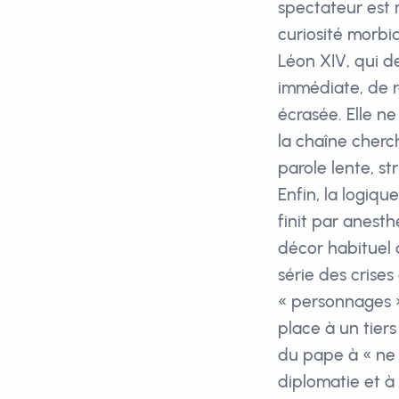
spectateur est 
curiosité morbi
Léon XIV, qui 
immédiate, de r
écrasée. Elle n
la chaîne cherc
parole lente, st
Enfin, la logiqu
finit par anesth
décor habituel 
série des crises
« personnages »
place à un tiers
du pape à « ne 
diplomatie et à