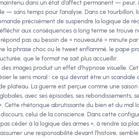
maintenu dans un état d’affect permanent — peur, i
de — sans temps pour l’analyse. Dans ce tourbillon, l
demande précisément de suspendre la logique de ré
éfléchir aux conséquences à long terme se trouve 
e répond pas au besoin de « nouveauté » minute par
he la phrase choc ou le tweet enflammé, le pape p
ructurée, que le format ne sait plus accueillir.
e des images produit un effet d’hypnose visuelle. Cet
ésier le sens moral : ce qui devrait être un scandale
de plateau. La guerre est perçue comme une saison 
 globales, avec ses épisodes, ses rebondissements, s
. Cette rhétorique abrutissante du bien et du mal l
 discours, celui de la conscience. Dans cette configur
pas céder à la logique des armes », à rendre sa plac
 assumer une responsabilité devant l’histoire, sembl