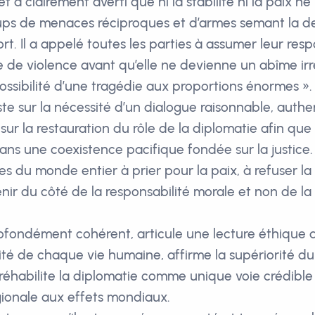
t a clairement averti que ni la stabilité ni la paix n
ups de menaces réciproques et d’armes semant la des
rt. Il a appelé toutes les parties à assumer leur res
le de violence avant qu’elle ne devienne un abîme ir
ossibilité d’une tragédie aux proportions énormes ».
ste sur la nécessité d’un dialogue raisonnable, authe
sur la restauration du rôle de la diplomatie afin que
dans une coexistence pacifique fondée sur la justice.
èles du monde entier à prier pour la paix, à refuser l
enir du côté de la responsabilité morale et non de l
fondément cohérent, articule une lecture éthique du
ité de chaque vie humaine, affirme la supériorité du
réhabilite la diplomatie comme unique voie crédible
ionale aux effets mondiaux.