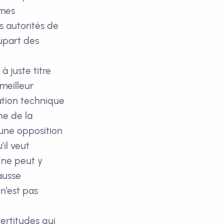
rmes
s autorités de
upart des
à juste titre
meilleur
ation technique
ine de la
’une opposition
’il veut
l ne peut y
fausse
n’est pas
certitudes qui