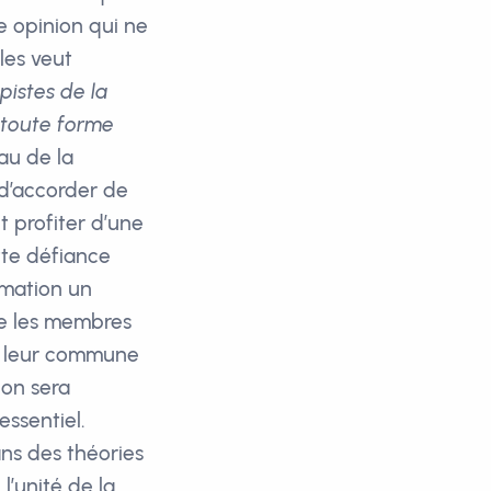
ne opinion qui ne
les veut
pistes de la
 toute forme
au de la
 d’accorder de
it profiter d’une
tte défiance
rmation un
de les membres
 de leur commune
ion sera
essentiel.
ans des théories
l’unité de la