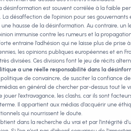
 la désinformation est souvent corrélée à la faible p
e. La désaffection de l’opinion pour ses gouvernants 
une hausse de la désinformation. Au contraire, un 
pinion immunise contre les rumeurs et la propagatio
rte entraine l’adhésion qui ne laisse plus de prise à
nnies, les opinions publiques européennes et en Fr
très divisées. Ces divisions font le jeu de récits altern
litique a une réelle responsabilité dans la désinfor
 politique de convaincre, de susciter la confiance de l
médias en général de chercher par-dessus tout le vra
e jouer l’extravagance, les clashs, car ils sont facteu
 terme. Il appartient aux médias d’acquérir une éthiq
itionnels qui nourrissent le doute.
btient dans la recherche du vrai et par l’intégrité d
ien. Si l’on n’est pas d’abord convaincu de l’importa