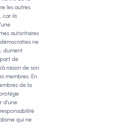
re les autres.
 car ils
d’une
imes autoritaires
s démocraties ne
n, dument
 part de
u’à raison de son
 ses membres. En
membres de la
protège
r d’une
 responsabilité
alisme qui ne