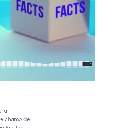
 la
ir le champ de
ation. La