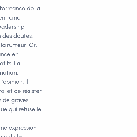
erformance de la
entraine
leadership
n des doutes.
 la rumeur. Or,
ance en
atifs.
La
mation.
’opinion. Il
i et de résister
rs de graves
ue qui refuse le
’une expression
nce de la