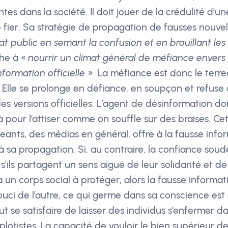
tes dans la société. Il doit jouer de la crédulité d’u
e fier. Sa stratégie de propagation de fausses nouvel
at public en semant la confusion et en brouillant les 
che à «
nourrir un climat général de méfiance envers
nformation officielle
». La méfiance est donc le terre
 Elle se prolonge en défiance, en soupçon et refuse
 des versions officielles. L’agent de désinformation do
à pour l’attiser comme on souffle sur des braises. Ce
geants, des médias en général, offre à la fausse info
 à sa propagation. Si, au contraire, la confiance sou
 s’ils partagent un sens aiguë de leur solidarité et
un corps social à protéger, alors la fausse informat
uci de l’autre, ce qui germe dans sa conscience est 
t se satisfaire de laisser des individus s’enfermer d
otistes. La capacité de vouloir le bien supérieur de 