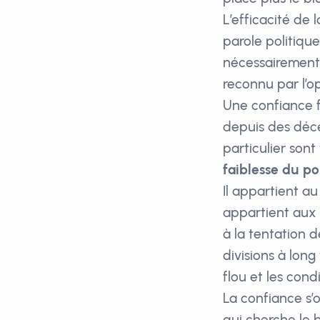
L’efficacité de
parole politiqu
nécessairement 
reconnu par l’o
Une confiance fo
depuis des déce
particulier sont 
faiblesse du po
Il appartient au
appartient aux 
à la tentation d
divisions à long
flou et les cond
La confiance s’o
qui cherche le b