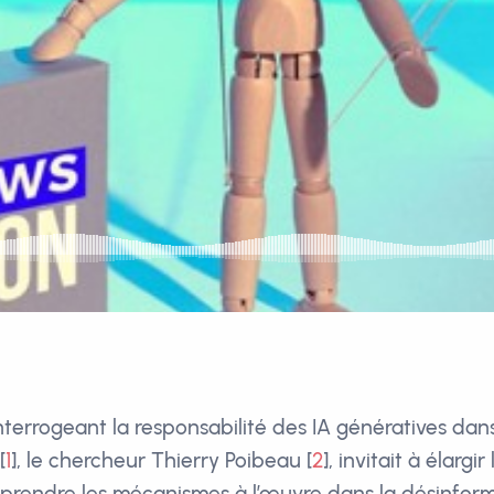
nterrogeant la responsabilité des IA génératives dans
[
1
]
, le chercheur Thierry Poibeau
[
2
]
, invitait à élarg
prendre les mécanismes à l’œuvre dans la désinform