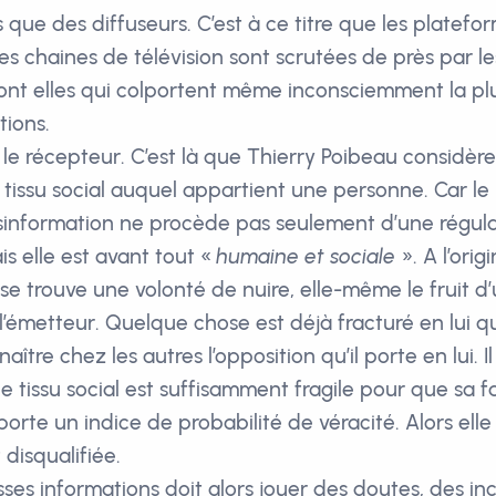
 que des diffuseurs. C’est à ce titre que les platefo
es chaines de télévision sont scrutées de près par le
sont elles qui colportent même inconsciemment la pl
tions.
 le récepteur. C’est là que Thierry Poibeau considère 
 tissu social auquel appartient une personne. Car le 
sinformation ne procède pas seulement d’une régul
is elle est avant tout «
humaine et sociale
». A l’orig
se trouve une volonté de nuire, elle-même le fruit d
 l’émetteur. Quelque chose est déjà fracturé en lui qu
aître chez les autres l’opposition qu’il porte en lui. I
le tissu social est suffisamment fragile pour que sa 
rte un indice de probabilité de véracité. Alors elle 
disqualifiée.
ses informations doit alors jouer des doutes, des in