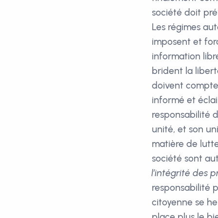
société doit pré
Les régimes auto
imposent et for
information libr
brident la liber
doivent compter
informé et écla
responsabilité d
unité, et son un
matière de lutt
société sont aut
l’intégrité des
responsabilité p
citoyenne se he
place plus le b