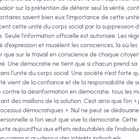
valoir sur la prétention de détenir seul la vérité, cont
ritaires savent bien eux l’importance de cette unité,
cent cette unité du corps social par la suppression 
e. Seule l’information officielle est autorisée. Les rég
té d’expression et musèlent les consciences, là où le
 que sur le travail en conscience de chaque citoye
iré. Une démocratie ne tient que si chacun prend sa
ans l’unité du corps social. Une société n’est forte q
ité vient de la confiance et de la responsabilité de
e contre la désinformation en démocratie, tous les 
ant des maillons de la solution. C’est ainsi que l’on «
 processus démocratiques
». Nul ne peut se dédouane
ersonnelle si l’on veut que vive la démocratie. Cette
urte aujourd’hui aux effets redoutables de l’individu
ien commun au-dessus des intérêts individuels.