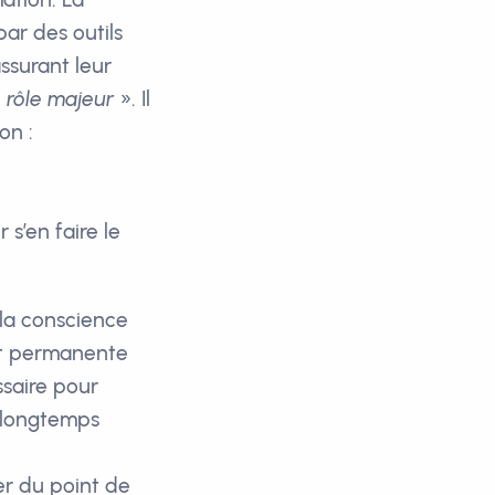
ar des outils
assurant leur
n rôle majeur
». Il
on :
 s’en faire le
 la conscience
 et permanente
ssaire pour
e longtemps
er du point de