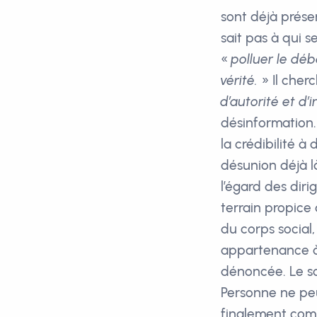
sont déjà présen
sait pas à qui s
«
polluer le déb
vérité.
» Il cher
d’autorité et d’i
désinformation.
la crédibilité à
désunion déjà l
l’égard des diri
terrain propice
du corps social,
appartenance à 
dénoncée. Le so
Personne ne peu
finalement compl