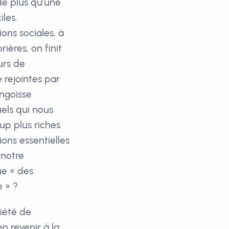
de plus qu’une
les.
ions sociales, à
ières, on finit
urs de
 rejointes par
angoisse
uels qui nous
up plus riches
ions essentielles
 notre
ue « des
 » ?
riété de
n revenir à la