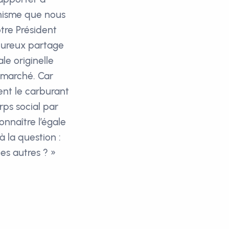
anisme que nous
otre Président
heureux partage
le originelle
 marché. Car
ient le carburant
ps social par
onnaître l’égale
 la question :
es autres ? »