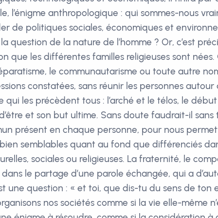
le, l’énigme anthropologique : qui sommes-nous vra
 de politiques sociales, économiques et environnem
 la question de la nature de l’homme ? Or, c’est préc
on que les différentes familles religieuses sont nées
séparatisme, le communautarisme ou toute autre nom
sions constatées, sans réunir les personnes autour d
qui les précèdent tous : l’arché et le télos, le débu
n d’être et son but ultime. Sans doute faudrait-il sa
n présent en chaque personne, pour nous permet
 bien semblables quant au fond que différenciés da
urelles, sociales ou religieuses. La fraternité, le c
nt dans le partage d’une parole échangée, qui a d’au
st une question : « et toi, que dis-tu du sens de ton 
organisons nos sociétés comme si la vie elle-même n’
ne énigme à résoudre, comme si la considération à 