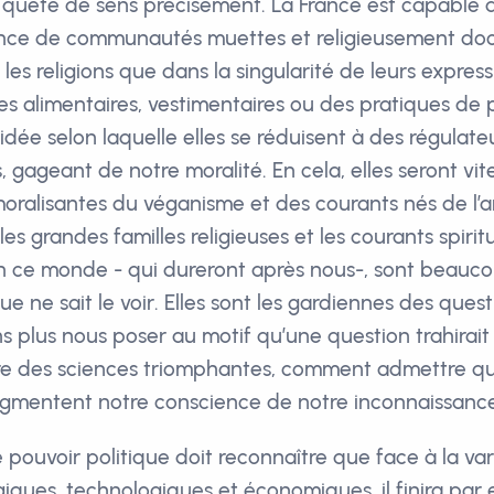
 la quête de sens précisément. La France est capable 
ence de communautés muettes et religieusement doci
les religions que dans la singularité de leurs express
s alimentaires, vestimentaires ou des pratiques de pr
’idée selon laquelle elles se réduisent à des régulate
gageant de notre moralité. En cela, elles seront vite
 moralisantes du véganisme et des courants nés de l’
les grandes familles religieuses et les courants spirit
 ce monde - qui dureront après nous-, sont beauco
 ne sait le voir. Elles sont les gardiennes des quest
s plus nous poser au motif qu’une question trahirait
ère des sciences triomphantes, comment admettre q
gmentent notre conscience de notre inconnaissance
e pouvoir politique doit reconnaître que face à la va
ques, technologiques et économiques, il finira par e