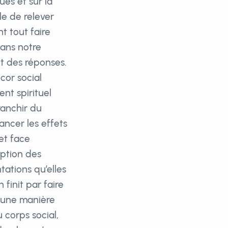
ues et sur la
ile de relever
t tout faire
dans notre
nt des réponses.
cor social
nt spirituel
ranchir du
ancer les effets
 et face
iption des
tations qu’elles
 finit par faire
i une manière
 corps social,