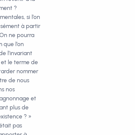
iment ?
entales, si l’on
isément à partir
. On ne pourra
 que l’on
e l’invariant
t et le terme de
ns tarder nommer
tre de nous
ns nos
ompagnonnage et
tant plus de
existence ? »
était pas
apporter à