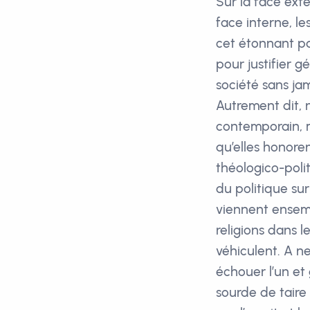
Sur la face exte
face interne, les
cet étonnant pa
pour justifier 
société sans ja
Autrement dit, 
contemporain, m
qu’elles honoren
théologico-polit
du politique sur 
viennent ensemb
religions dans l
véhiculent. A ne
échouer l’un et
sourde de taire 