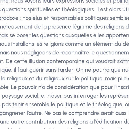
rne, nous voyons leurs expressions sociales et politiq
 questions spirituelles et théologiques. Il est alors ut
radoxe : nos élus et responsables politiques semblen
généreusement de la présence légitime des religions 
mais se poser les questions auxquelles elles apporte
nous installons les religions comme un élément du dé
ais nous négligeons de reconnaître le questionneme
t. De cette illusion contemporaine qui voudrait s’aff
ique, il faut guérir sans tarder. On ne pourra que nu
le religieux et du religieux sur le politique, mais pile
le. Le pouvoir n’a de considération que pour l’inscr
e paysage social, et n’oser pas interroger les représen
 pas tenir ensemble le politique et le théologique, on
 gangrener l’autre. Ne pas le comprendre serait auss
une autre contribution des religions à l’édification du