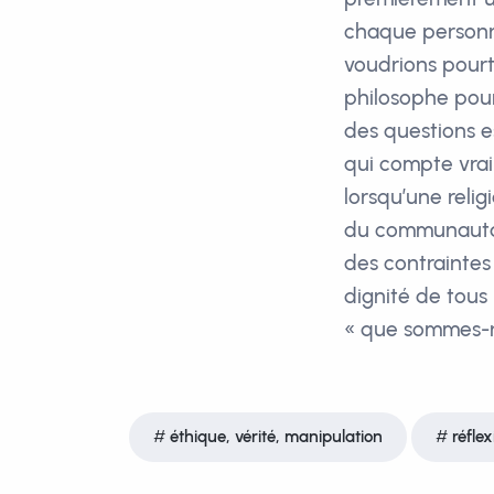
chaque personn
voudrions pourta
philosophe pour 
des questions es
qui compte vrai
lorsqu’une relig
du communautari
des contraintes 
dignité de tous
« que sommes-no
éthique, vérité, manipulation
réfle