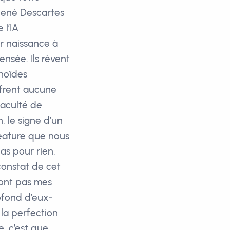
 René Descartes
 l’IA
r naissance à
nsée. Ils rêvent
noïdes
ffrent aucune
faculté de
, le signe d’un
réature que nous
as pour rien,
constat de cet
sont pas mes
ofond d’eux-
n la perfection
, c’est que