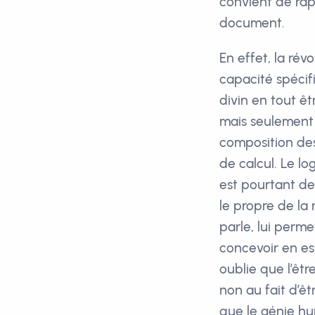
convient de rapp
document.
En effet, la rév
capacité spécif
divin en tout ê
mais seulement 
composition des
de calcul. Le lo
est pourtant dep
le propre de la
parle, lui perme
concevoir en esp
oublie que l’êtr
non au fait d’ê
que le génie hu