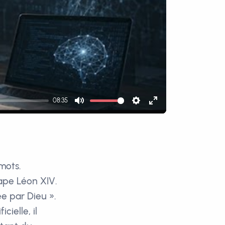
08:35
Mute
Settings
Enter
fullscreen
mots.
Pape Léon XIV.
ée par Dieu ».
cielle, il