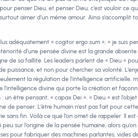
ur penser Dieu, et penser Dieu, c’est vouloir ce qu’
t surtout aimer d’un même amour. Ainsi s’accomplit to
 plus adéquatement « cogitor ergo sum », « je suis pe
’antériorité d’une pensée divine est la grande absente
ne de sa faillite. Les leaders parlent de « Dieu » pou
de puissance, et non pour chercher sa volonté. L’enj
eulement la régulation de l’intelligence artificielle, m
l’intelligence divine qui porte la création et façonne
 : un être pensant, « capax Dei ». « Dieu » est l’obje
e de penser. L’être humain n’est pas fait pour cett
e sans fin. Voilà ce que l’on omet de rappeler. Il es
 si peu sur l’origine de la pensée humaine, alors qu’
es pour fabriquer des machines parlantes, vides d