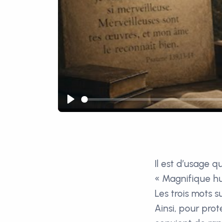
Play
Il est d’usage q
« Magnifique hu
Les trois mots s
Ainsi, pour proté