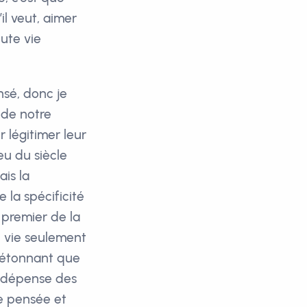
il veut, aimer
ute vie
nsé, donc je
 de notre
r légitimer leur
eu du siècle
ais la
 la spécificité
t premier de la
e vie seulement
t étonnant que
on dépense des
e pensée et