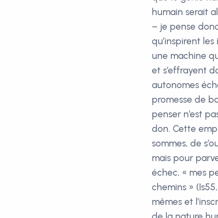
humain serait a
– je pense donc 
qu’inspirent le
une machine qui
et s’effrayent 
autonomes échap
promesse de bon
penser n’est pa
don. Cette empr
sommes, de s’ou
mais pour parve
échec, « mes pe
chemins » (Is55
mêmes et l’inscr
de la nature hu