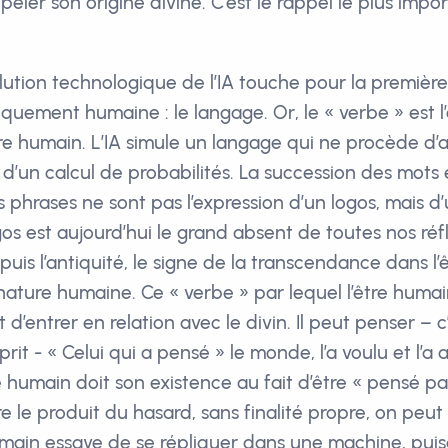
eler son origine divine. C’est le rappel le plus impo
olution technologique de l’IA touche pour la première
iquement humaine : le langage. Or, le « verbe » est 
tre humain. L’IA simule un langage qui ne procède 
d’un calcul de probabilités. La succession des mots e
 phrases ne sont pas l’expression d’un logos, mais d
gos est aujourd’hui le grand absent de toutes nos réflex
uis l’antiquité, le signe de la transcendance dans l’
 nature humaine. Ce « verbe » par lequel l’être huma
t d’entrer en relation avec le divin. Il peut penser – c
rit - « Celui qui a pensé » le monde, l’a voulu et l’a a
e humain doit son existence au fait d’être « pensé pa
tre le produit du hasard, sans finalité propre, on pe
main essaye de se répliquer dans une machine, puisq