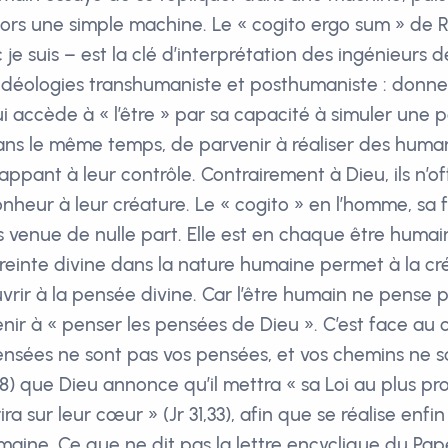
lors une simple machine. Le « cogito ergo sum » de
je suis – est la clé d’interprétation des ingénieurs de
s idéologies transhumaniste et posthumaniste : donne
 accède à « l’être » par sa capacité à simuler une pe
dans le même temps, de parvenir à réaliser des huma
pant à leur contrôle. Contrairement à Dieu, ils n’o
heur à leur créature. Le « cogito » en l’homme, sa 
s venue de nulle part. Elle est en chaque être humain
einte divine dans la nature humaine permet à la c
vrir à la pensée divine. Car l’être humain ne pense p
nir à « penser les pensées de Dieu ». C’est face au 
nsées ne sont pas vos pensées, et vos chemins ne 
,8) que Dieu annonce qu’il mettra « sa Loi au plus pr
ira sur leur cœur » (Jr 31,33), afin que se réalise enfi
maine. Ce que ne dit pas la lettre encyclique du Pape