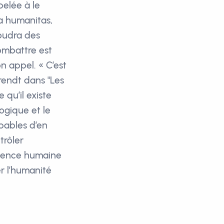
pelée à le
ca humanitas,
voudra des
ombattre est
n appel. « C’est
Arendt dans "Les
 qu’il existe
ogique et le
pables d’en
trôler
elligence humaine
r l’humanité