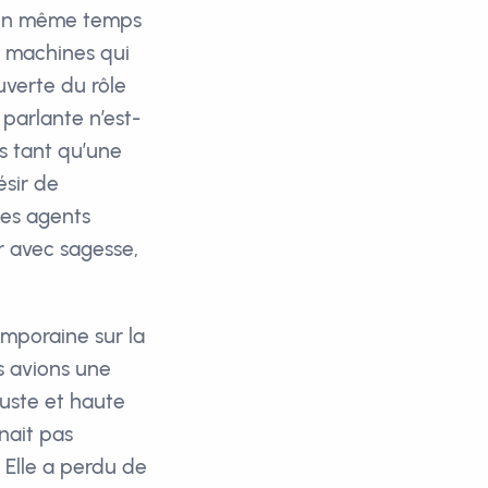
ir en même temps
es machines qui
uverte du rôle
 parlante n’est-
as tant qu’une
ésir de
des agents
er avec sagesse,
emporaine sur la
s avions une
juste et haute
nait pas
 Elle a perdu de