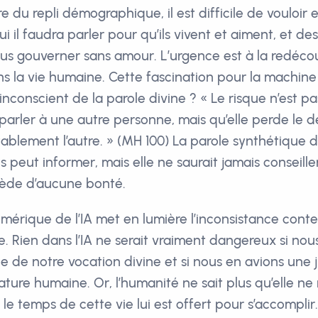
ère du repli démographique, il est difficile de voulo
i il faudra parler pour qu’ils vivent et aiment, et d
us gouverner sans amour. L’urgence est à la redéco
ns la vie humaine. Cette fascination pour la machine
t inconscient de la parole divine ? « Le risque n’est p
parler à une autre personne, mais qu’elle perde le d
tablement l’autre. » (MH 100) La parole synthétique 
 peut informer, mais elle ne saurait jamais conseill
cède d’aucune bonté.
umérique de l’IA met en lumière l’inconsistance cont
 Rien dans l’IA ne serait vraiment dangereux si nou
ce de notre vocation divine et si nous en avions une 
ture humaine. Or, l’humanité ne sait plus qu’elle ne 
e temps de cette vie lui est offert pour s’accomplir.