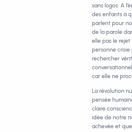
sans logos. A l’
des enfants à qu
parlent pour no
de la parole da
elle pas le reje
personne croie 
rechercher véri
conversationnels
car elle ne pro
La révolution n
pensée humaine.
claire conscien
idée de notre na
achevée et que l