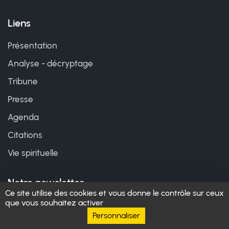
Liens
Présentation
Analyse - décryptage
Tribune
Presse
Agenda
Citations
Vie spirituelle
Notre newsletter
Ce site utilise des cookies et vous donne le contrôle sur ceux
que vous souhaitez activer
Abonnez-vous à notre lettre d'information. Indiquez
Personnaliser
votre courriel et cliquez sur le bouton "S'abonner"!