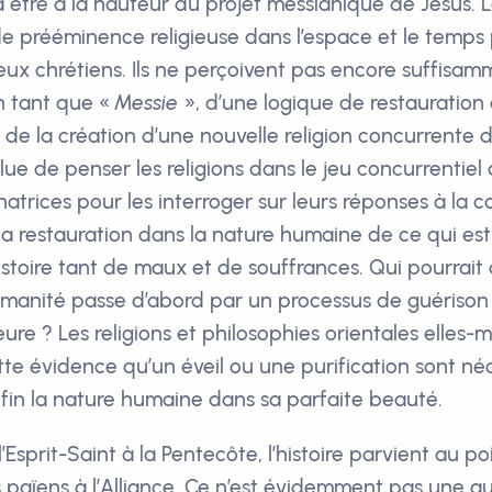
 être à la hauteur du projet messianique de Jésus. 
e prééminence religieuse dans l’espace et le temps
ux chrétiens. Ils ne perçoivent pas encore suffisa
n tant que «
Messie
», d’une logique de restauration 
de la création d’une nouvelle religion concurrente 
lue de penser les religions dans le jeu concurrentiel 
atrices pour les interroger sur leurs réponses à la c
 la restauration dans la nature humaine de ce qui est
histoire tant de maux et de souffrances. Qui pourrait
umanité passe d’abord par un processus de guérison
ieure ? Les religions et philosophies orientales elles
te évidence qu’un éveil ou une purification sont né
fin la nature humaine dans sa parfaite beauté.
’Esprit-Saint à la Pentecôte, l’histoire parvient au po
s païens à l’Alliance. Ce n’est évidemment pas une aut