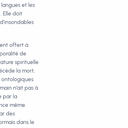
 langues et les
. Elle doit
à d’insondables
ent offert à
poralité de
nature spirituelle
récède la mort,
s ontologiques
main n’ait pas à
 par la
stence même.
ar des
ormais dans le