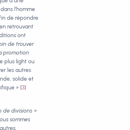
ique à une
it dans l’homme
 Afin de répondre
 en retrouvant
ditions ont
oin de trouver
la promotion
e plus light ou
er les autres
nde, solide et
ifique »
[
3
]
 de divisions
»
ous sommes
autres,