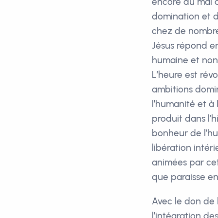
encore du mal à
domination et d
chez de nombre
Jésus répond e
humaine et non 
L’heure est révo
ambitions domin
l’humanité et à
produit dans l’
bonheur de l’h
libération intér
animées par cet
que paraisse en
Avec le don de l
l’intégration de