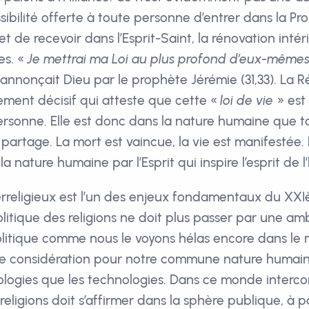
ssibilité offerte à toute personne d’entrer dans la Pr
 et de recevoir dans l’Esprit-Saint, la rénovation int
es. «
Je mettrai ma Loi au plus profond d’eux-mêmes ; j
annonçait Dieu par le prophète Jérémie (31,33). La R
nement décisif qui atteste que cette «
loi de vie
» est
personne. Elle est donc dans la nature humaine que to
artage. La mort est vaincue, la vie est manifestée. 
 nature humaine par l’Esprit qui inspire l’esprit de 
erreligieux est l’un des enjeux fondamentaux du XXI
olitique des religions ne doit plus passer par une am
litique comme nous le voyons hélas encore dans le
le considération pour notre commune nature huma
éologies que les technologies. Dans ce monde interco
eligions doit s’affirmer dans la sphère publique, à pa