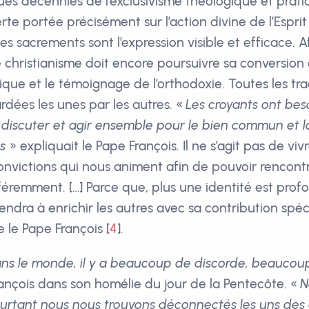
es décennies de l’exclusivisme théologique et prat
rte portée précisément sur l’action divine de l’Espr
 les sacrements sont l’expression visible et efficace.
le christianisme doit encore poursuivre sa conversion
ique et le témoignage de l’orthodoxie. Toutes les tra
rdées les unes par les autres. «
Les croyants ont bes
discuter et agir ensemble pour le bien commun et 
s
» expliquait le Pape François. Il ne s’agit pas de vivr
onvictions qui nous animent afin de pouvoir rencontr
féremment. […] Parce que, plus une identité est profo
 tendra à enrichir les autres avec sa contribution spéc
e le Pape François
[
4
]
.
ans le monde, il y a beaucoup de discorde, beaucoup
François dans son homélie du jour de la Pentecôte. «
N
pourtant nous nous trouvons déconnectés les uns des 