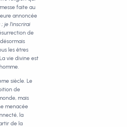
omesse faite au
érieure annoncée
e l’inscrirai
ésurrection de
 désormais
us les êtres
La vie divine est
l’homme.
ème siècle. Le
bition de
 monde, mais
ine menacée
nnecté, la
rtir de la