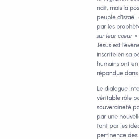
naît, mais la po
peuple d’Israël,
par les prophèt
sur leur cœur
» 
Jésus est l’évè
inscrite en sa 
humains ont en p
répandue dans la
Le dialogue int
véritable rôle p
souveraineté po
par une nouvel
tant par les id
pertinence des r