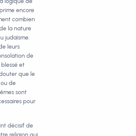
La logique de
 prime encore
mment combien
de la nature
du judaïsme.
de leurs
onsolation de
 blessé et
 douter que le
 ou de
-mêmes sont
cessaires pour
int décisif de
re religion qui