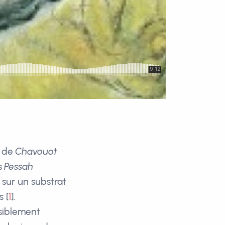
e de
Chavouot
ès
Pessah
 sur un substrat
s
[
1
]
.
isiblement