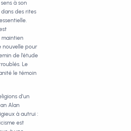
 sens à son
 dans des rites
essentielle.
est
 maintien
e nouvelle pour
hemin de l’étude
troublés. Le
anité le témoin
eligions d’un
can Alan
igieux à autrui :
licisme est