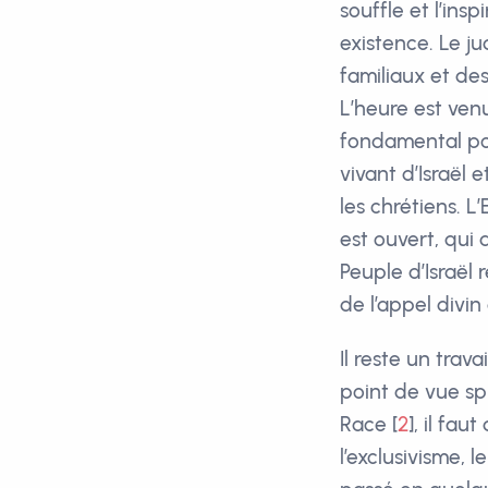
souffle et l’in
existence. Le j
familiaux et des
L’heure est ven
fondamental po
vivant d’Israël
les chrétiens. L
est ouvert, qui 
Peuple d’Israël 
de l’appel divi
Il reste un trav
point de vue spi
Race
[
2
]
, il fau
l’exclusivisme, l